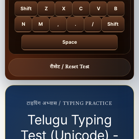
Shift
Z
X
C
V
B
N
M
,
.
/
Shift
Space
रीसेट / Reset Test
टाइपिंग अभ्यास / TYPING PRACTICE
Telugu Typing
Test (Unicode) -