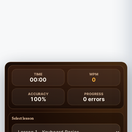
TIME
WPM
00:00
0
ACCURACY
PROGRESS
100%
0
errors
Select lesson