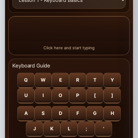
Click here and start typing
Keyboard Guide
Q
W
E
R
T
Y
U
I
O
P
[
]
A
S
D
F
G
H
J
K
L
;
'