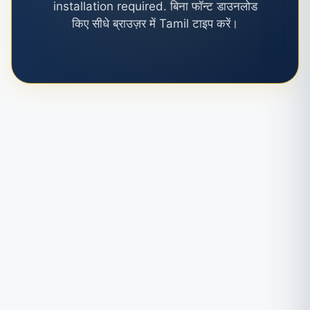
installation required. बिना फॉन्ट डाउनलोड
किए सीधे ब्राउज़र में Tamil टाइप करें।