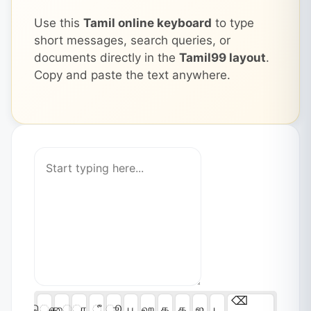
Use this
Tamil online keyboard
to type
short messages, search queries, or
documents directly in the
Tamil99 layout
.
Copy and paste the text anywhere.
⌫
ௌ
ை
ா
ீ
ூ
ப
ஹ
க
த
ஜ
ட