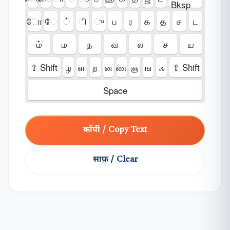
Bksp
ோ
ே
்
ி
ு
ப
ர
க
த
ச
ட
ம்
ம
ந
வ
ல
ச
ய
⇧ Shift
ழ
ள
ற
ன
ண
ஞ
ங
ஃ
⇧ Shift
Space
कॉपी / Copy Text
साफ़ / Clear