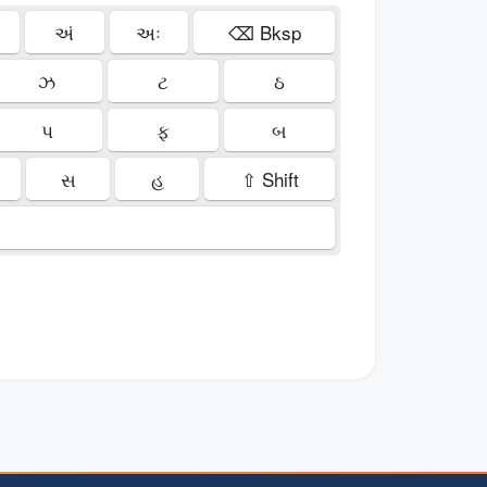
અં
અઃ
⌫ Bksp
ઝ
ટ
ઠ
પ
ફ
બ
સ
હ
⇧ Shift