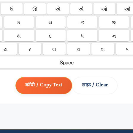
ઉ
ઊ
એ
ઐ
ઓ
ઔ
ઘ
ચ
છ
જ
થ
દ
ધ
ન
ય
ર
લ
વ
શ
ષ
Space
कॉपी / Copy Text
साफ़ / Clear