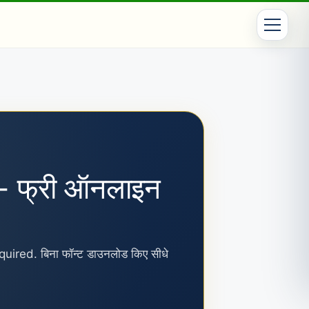
 फ्री ऑनलाइन
ired. बिना फॉन्ट डाउनलोड किए सीधे