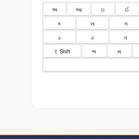
અ
આ
ઇ
ઈ
ક
ખ
ગ
ડ
ઢ
ત
⇧ Shift
ભ
મ