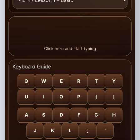
Click here and start typing
Keyboard Guide
Q
W
E
R
T
Y
U
I
O
P
[
]
A
S
D
F
G
H
J
K
L
;
'