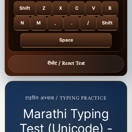
Shift
Z
X
C
V
B
N
M
,
.
/
Shift
Space
रीसेट / Reset Test
टाइपिंग अभ्यास / TYPING PRACTICE
Marathi Typing
Test (Unicode) -