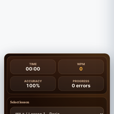
TIME
WPM
00:00
0
ACCURACY
PROGRESS
100%
0
errors
Select lesson