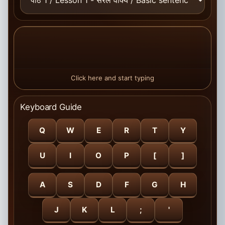
Click here and start typing
Keyboard Guide
Q
W
E
R
T
Y
U
I
O
P
[
]
A
S
D
F
G
H
J
K
L
;
'