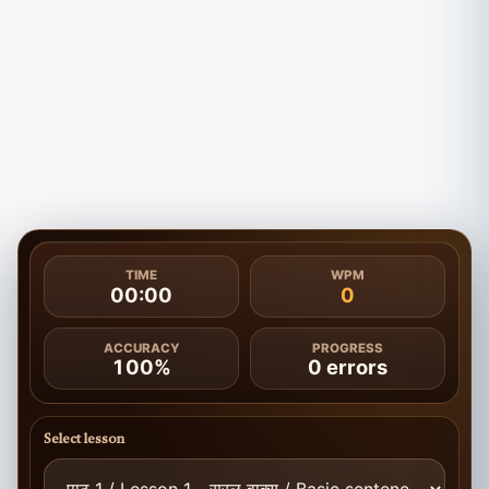
TIME
WPM
00:00
0
ACCURACY
PROGRESS
100%
0
errors
Select lesson