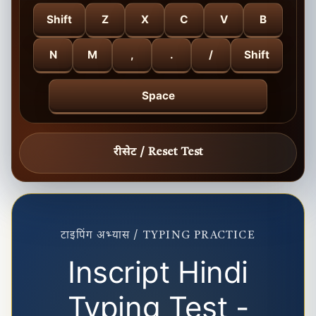
Shift
Z
X
C
V
B
N
M
,
.
/
Shift
Space
रीसेट / Reset Test
टाइपिंग अभ्यास / TYPING PRACTICE
Inscript Hindi
Typing Test -